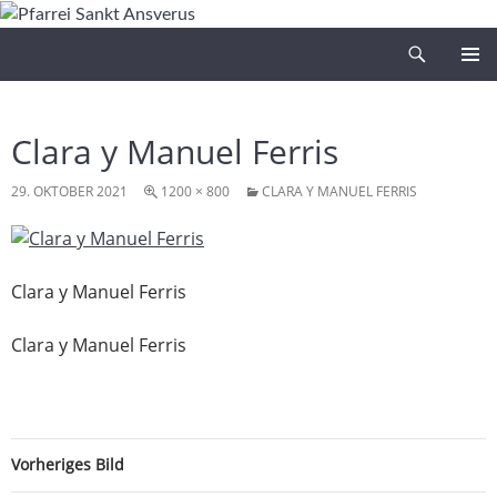
Zum
Inhalt
Suchen
Pfarrei Sankt Ansverus
springen
PRIMÄR
MENÜ
Clara y Manuel Ferris
29. OKTOBER 2021
1200 × 800
CLARA Y MANUEL FERRIS
Clara y Manuel Ferris
Clara y Manuel Ferris
Vorheriges Bild