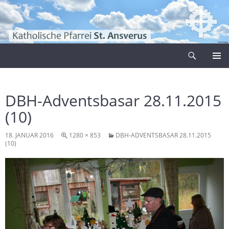
Zum
Inhalt
springen
Suchen
Pfarrei Sankt Ansverus
PRIMÄR
MENÜ
DBH-Adventsbasar 28.11.2015
(10)
18. JANUAR 2016
1280 × 853
DBH-ADVENTSBASAR 28.11.2015
(10)