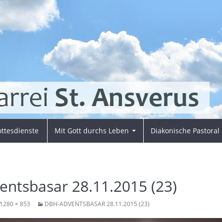
ttesdienste
Mit Gott durchs Leben
Diakonische Pastoral
ntsbasar 28.11.2015 (23)
1280 × 853
DBH-ADVENTSBASAR 28.11.2015 (23)