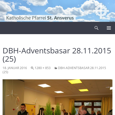
Zum
Inhalt
springen
Suchen
Pfarrei Sankt Ansverus
PRIMÄR
MENÜ
DBH-Adventsbasar 28.11.2015
(25)
18. JANUAR 2016
1280 × 853
DBH-ADVENTSBASAR 28.11.2015
(25)