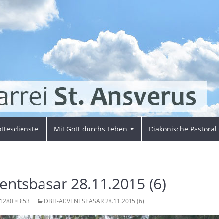
ttesdienste
Mit Gott durchs Leben
Diakonische Pastoral
ntsbasar 28.11.2015 (6)
1280 × 853
DBH-ADVENTSBASAR 28.11.2015 (6)