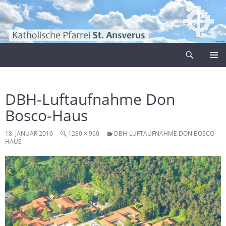
Zum
Inhalt
springen
Suchen
Pfarrei Sankt Ansverus
PRIMÄR
MENÜ
DBH-Luftaufnahme Don
Bosco-Haus
18. JANUAR 2016
1280 × 960
DBH-LUFTAUFNAHME DON BOSCO-
HAUS