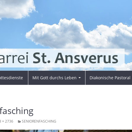
ttesdienste
Mit Gott durchs Leben
Diakonische Pastoral
fasching
8 × 2736
SENIORENFASCHING