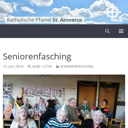
Zum
Inhalt
springen
Suchen
Pfarrei Sankt Ansverus
PRIMÄR
MENÜ
Seniorenfasching
10. JULI 2018
3648 × 2736
SENIORENFASCHING