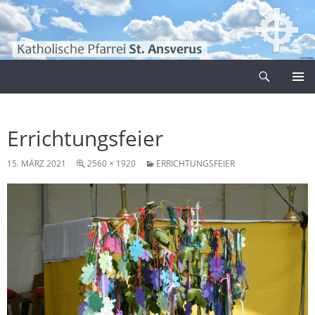
Zum
Inhalt
springen
Suchen
Pfarrei Sankt Ansverus
PRIMÄR
MENÜ
Errichtungsfeier
15. MÄRZ 2021
2560 × 1920
ERRICHTUNGSFEIER