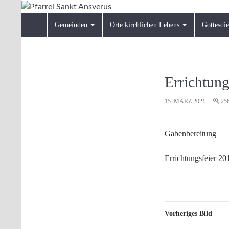
Zum
Inhalt
Suchen
Pfarrei Sankt Ansverus
Gemeinden
Orte kirchlichen Lebens
Gottesdie
springen
Errichtung
15. MÄRZ 2021
25
Gabenbereitung
Errichtungsfeier 20
Vorheriges Bild