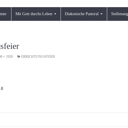
nste
Mit Gott durchs Leben
Diakonische Pastoral
Stellenan
sfeier
60 × 1920
ERRICHTUNGSFEIER
18