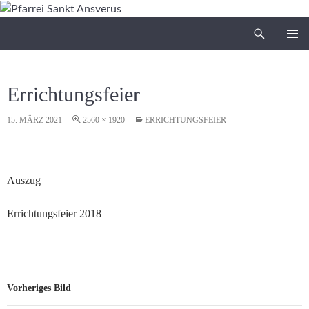
Zum
Inhalt
Suchen
Pfarrei Sankt Ansverus
springen
PRIMÄR
MENÜ
Errichtungsfeier
15. MÄRZ 2021
2560 × 1920
ERRICHTUNGSFEIER
Auszug
Errichtungsfeier 2018
Vorheriges Bild