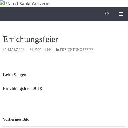
Zum
Inhalt
Suchen
Pfarrei Sankt Ansverus
springen
PRIMÄR
MENÜ
Errichtungsfeier
15. MÄRZ 2021
2560 × 1164
ERRICHTUNGSFEIER
Beim Singen
Errichtungsfeier 2018
Vorheriges Bild