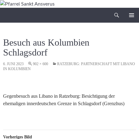
Zum
Inhalt
Suchen
Pfarrei Sankt Ansverus
springen
PRIMÄR
MENÜ
Besuch aus Kolumbien
Schlagsdorf
6. JUNI 2023
902 × 600
RATZEBURG: PARTNERSCHAFT MIT LIBANO
IN KOLUMBIEN
Gegenbesuch aus Libano in Ratzeburg: Besichtigung der
ehemaligen innerdeutschen Grenze in Schlagsdorf (Grenzhus)
Vorheriges Bild