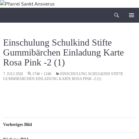
Zum
Inhalt
Suchen
Pfarrei Sankt Ansverus
springen
PRIMÄR
MENÜ
Einschulung Schulkind Stifte
Gummibärchen Einladung Karte
Rosa Pink -2 (1)
7. JULI 2026
1748 × 1240
EINSCHULUNG SCHULKIND STIFTE
GUMMIBÄRCHEN EINLADUNG KARTE ROSA PINK -2 (1)
Vorheriges Bild