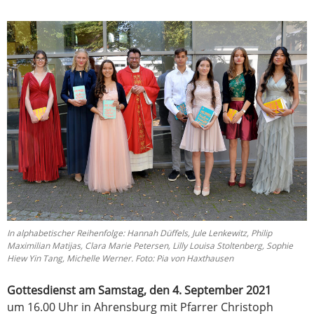
In alphabetischer Reihenfolge: Hannah Düffels, Jule Lenkewitz, Philip
Maximilian Matijas, Clara Marie Petersen, Lilly Louisa Stoltenberg, Sophie
Hiew Yin Tang, Michelle Werner. Foto: Pia von Haxthausen
Gottesdienst am Samstag, den 4. September 2021
um 16.00 Uhr in Ahrensburg mit Pfarrer Christoph