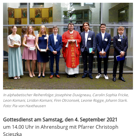
In alphabetischer Reihenfolge: Josephine Duvigneau, Carolin Sophia Fricke,
Leon Komani, Liridon Komani, Finn Otrzonsek, Leonie Rogge, Johann Stark.
Foto: Pia von Haxthausen
Gottesdienst am Samstag, den 4. September 2021
um 14.00 Uhr in Ahrensburg mit Pfarrer Christoph
Scieszka