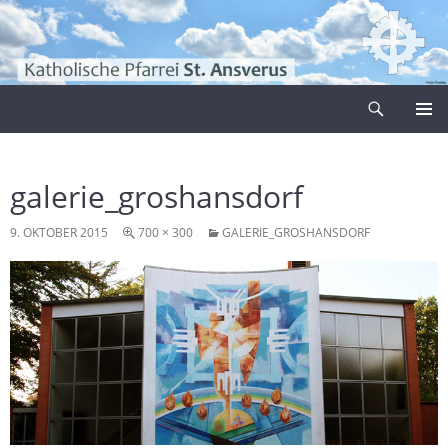
Zum
Inhalt
springen
Suchen
Pfarrei Sankt Ansverus
PRIMÄR
MENÜ
galerie_groshansdorf
9. OKTOBER 2015
700 × 300
GALERIE_GROSHANSDORF