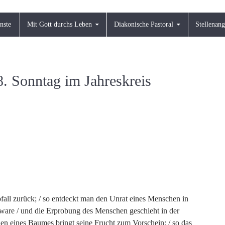
nste
Mit Gott durchs Leben
Diakonische Pastoral
Stellenan
8. Sonntag im Jahreskreis
bfall zurück; / so entdeckt man den Unrat eines Menschen in
ware / und die Erprobung des Menschen geschieht in der
n eines Baumes bringt seine Frucht zum Vorschein; / so das