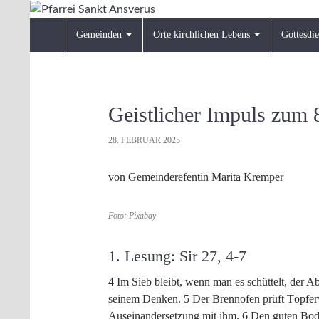
Zum
Inhalt
Suchen
Pfarrei Sankt Ansverus
Gemeinden
Orte kirchlichen Lebens
Gottesdie
springen
Geistlicher Impuls zum 
28. FEBRUAR 2025
von Gemeinderefentin Marita Kremper
Foto: Pixabay
1. Lesung: Sir 27, 4-7
4 Im Sieb bleibt, wenn man es schüttelt, der A
seinem Denken. 5 Der Brennofen prüft Töpfer
Auseinandersetzung mit ihm. 6 Den guten Bode