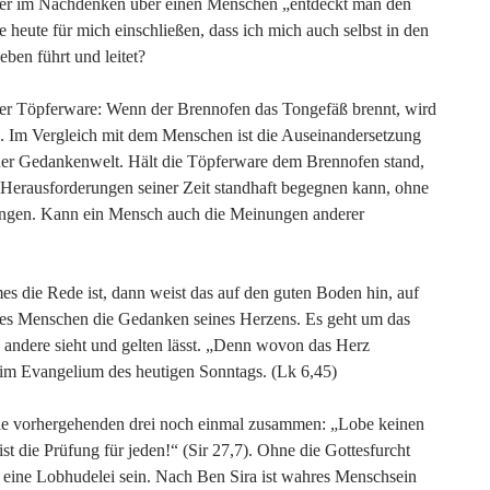
Aber im Nachdenken über einen Menschen „entdeckt man den
heute für mich einschließen, dass ich mich auch selbst in den
ben führt und leitet?
der Töpferware: Wenn der Brennofen das Tongefäß brennt, wird
gen. Im Vergleich mit dem Menschen ist die Auseinandersetzung
iner Gedankenwelt. Hält die Töpferware dem Brennofen stand,
n Herausforderungen seiner Zeit standhaft begegnen kann, ohne
ngen. Kann ein Mensch auch die Meinungen anderer
 die Rede ist, dann weist das auf den guten Boden hin, auf
nes Menschen die Gedanken seines Herzens. Es geht um das
 andere sieht und gelten lässt. „Denn wovon das Herz
s im Evangelium des heutigen Sonntags. (Lk 6,45)
 die vorhergehenden drei noch einmal zusammen: „Lobe keinen
t die Prüfung für jeden!“ (Sir 27,7). Ohne die Gottesfurcht
r eine Lobhudelei sein. Nach Ben Sira ist wahres Menschsein