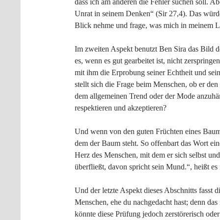
dass ich am anderen die Fehler suchen soll. 
Unrat in seinem Denken“ (Sir 27,4). Das würde 
Blick nehme und frage, was mich in meinem Le
Im zweiten Aspekt benutzt Ben Sira das Bild 
es, wenn es gut gearbeitet ist, nicht zersprin
mit ihm die Erprobung seiner Echtheit und se
stellt sich die Frage beim Menschen, ob er de
dem allgemeinen Trend oder der Mode anzuhä
respektieren und akzeptieren?
Und wenn von den guten Früchten eines Baumes
dem der Baum steht. So offenbart das Wort ei
Herz des Menschen, mit dem er sich selbst und
überfließt, davon spricht sein Mund.“, heißt e
Und der letzte Aspekt dieses Abschnitts fasst
Menschen, ehe du nachgedacht hast; denn das is
könnte diese Prüfung jedoch zerstörerisch ode