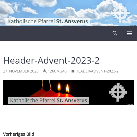
Zum
Inhalt
springen
Suchen
Pfarrei Sankt Ansverus
PRIMÄR
MENÜ
Header-Advent-2023-2
27. NOVEMBER 2023
1260 × 240
HEADER-ADVENT-2023-2
Vorheriges Bild