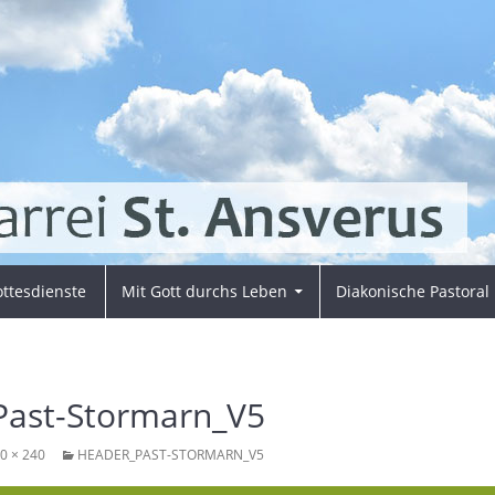
ttesdienste
Mit Gott durchs Leben
Diakonische Pastoral
Past-Stormarn_V5
0 × 240
HEADER_PAST-STORMARN_V5