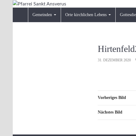
Zum
Inhalt
Suchen
Pfarrei Sankt Ansverus
Gemeinden
Orte kirchlichen Lebens
Gottesdie
springen
Hirtenfeld
31. DEZEMBER 2020
Vorheriges Bild
Nächstes Bild