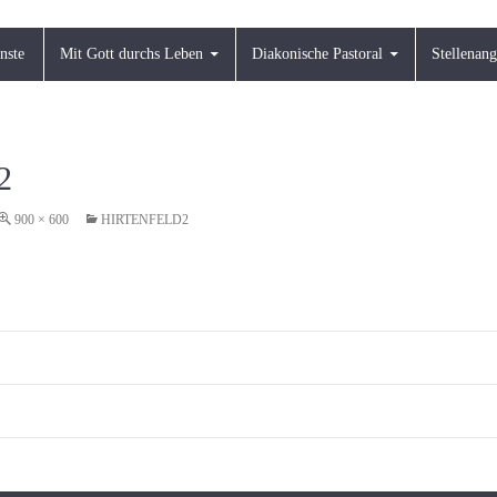
nste
Mit Gott durchs Leben
Diakonische Pastoral
Stellenan
2
900 × 600
HIRTENFELD2