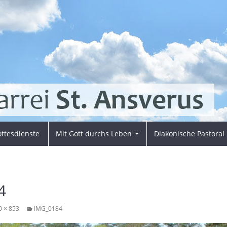
ttesdienste
Mit Gott durchs Leben
Diakonische Pastoral
4
0 × 853
IMG_0184