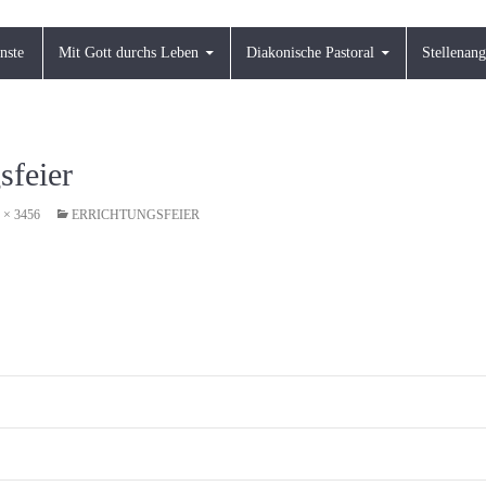
nste
Mit Gott durchs Leben
Diakonische Pastoral
Stellenan
sfeier
 × 3456
ERRICHTUNGSFEIER