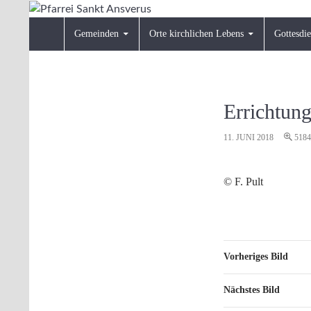
Zum
Inhalt
Suchen
Pfarrei Sankt Ansverus
Gemeinden
Orte kirchlichen Lebens
Gottesdie
springen
Errichtung
11. JUNI 2018
5184
© F. Pult
Vorheriges Bild
Nächstes Bild