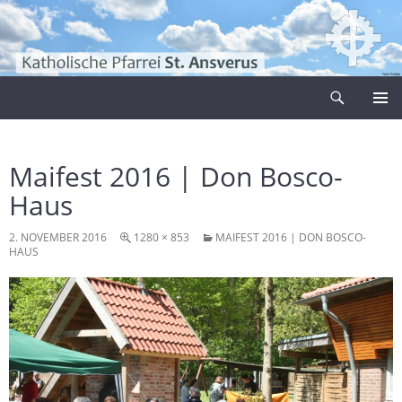
Zum
Inhalt
springen
Suchen
Pfarrei Sankt Ansverus
PRIMÄR
MENÜ
Maifest 2016 | Don Bosco-
Haus
2. NOVEMBER 2016
1280 × 853
MAIFEST 2016 | DON BOSCO-
HAUS