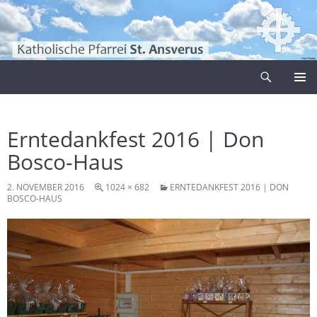
Zum
Inhalt
springen
Suchen
Pfarrei Sankt Ansverus
PRIMÄR
MENÜ
Erntedankfest 2016 | Don
Bosco-Haus
2. NOVEMBER 2016
1024 × 682
ERNTEDANKFEST 2016 | DON
BOSCO-HAUS