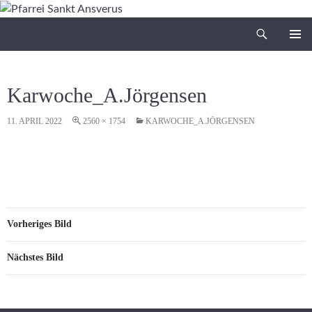
Zum
Inhalt
Suchen
Pfarrei Sankt Ansverus
springen
PRIMÄR
MENÜ
Karwoche_A.Jörgensen
11. APRIL 2022
2560 × 1754
KARWOCHE_A.JÖRGENSEN
Vorheriges Bild
Nächstes Bild