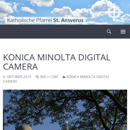
Zum
Inhalt
springen
Suchen
Pfarrei Sankt Ansverus
PRIMÄR
MENÜ
KONICA MINOLTA DIGITAL
CAMERA
9. OKTOBER 2015
960 × 1280
KONICA MINOLTA DIGITAL
CAMERA