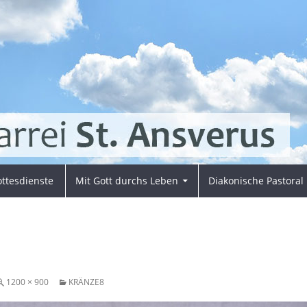
ttesdienste
Mit Gott durchs Leben
Diakonische Pastoral
1200 × 900
KRÄNZE8