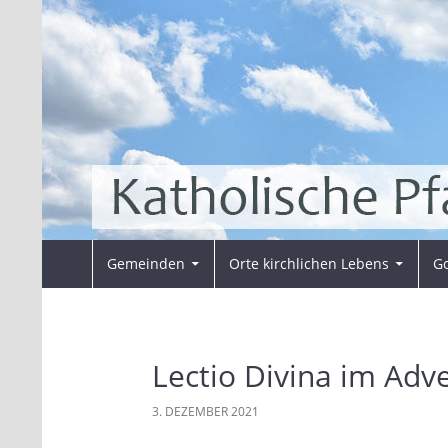
Zum
Inhalt
springen
Suchen
Pfarrei Sankt Ansverus
Gemeinden
Orte kirchlichen Lebens
Go
Lectio Divina im Adv
3. DEZEMBER 2021