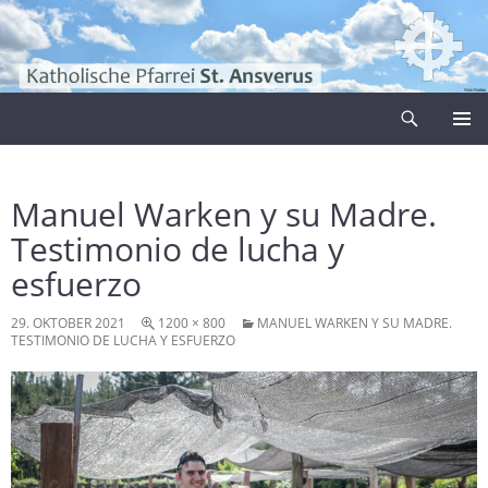
Zum
Inhalt
springen
Suchen
Pfarrei Sankt Ansverus
PRIMÄR
MENÜ
Manuel Warken y su Madre.
Testimonio de lucha y
esfuerzo
29. OKTOBER 2021
1200 × 800
MANUEL WARKEN Y SU MADRE.
TESTIMONIO DE LUCHA Y ESFUERZO