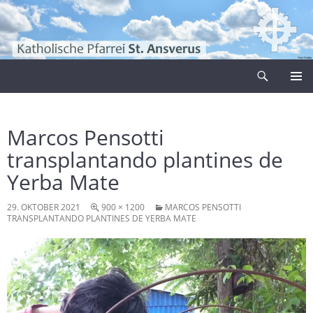
Zum
Inhalt
springen
Suchen
Pfarrei Sankt Ansverus
PRIMÄR
MENÜ
Marcos Pensotti
transplantando plantines de
Yerba Mate
29. OKTOBER 2021
900 × 1200
MARCOS PENSOTTI
TRANSPLANTANDO PLANTINES DE YERBA MATE