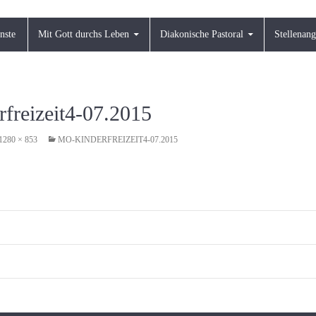
nste
Mit Gott durchs Leben
Diakonische Pastoral
Stellenan
freizeit4-07.2015
1280 × 853
MO-KINDERFREIZEIT4-07.2015