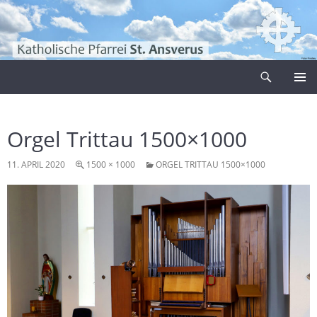
Zum
Inhalt
springen
Suchen
Pfarrei Sankt Ansverus
PRIMÄR
MENÜ
Orgel Trittau 1500×1000
11. APRIL 2020
1500 × 1000
ORGEL TRITTAU 1500×1000