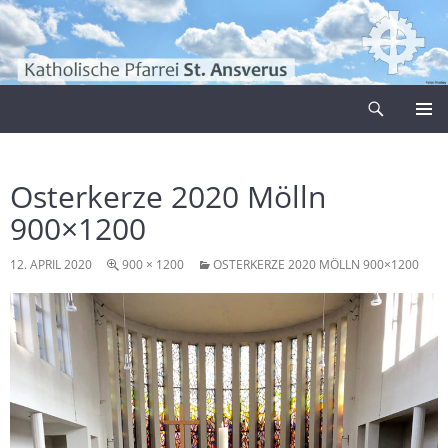
Zum
Inhalt
springen
Suchen
Pfarrei Sankt Ansverus
PRIMÄR
MENÜ
Osterkerze 2020 Mölln
900×1200
12. APRIL 2020
900 × 1200
OSTERKERZE 2020 MÖLLN 900×1200