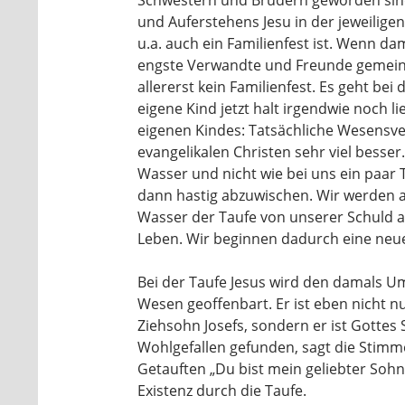
Schwestern und Brüdern geworden sind,
und Auferstehens Jesu in der jeweiligen
u.a. auch ein Familienfest ist. Wenn dam
engste Verwandte und Freunde gemeint s
allererst kein Familienfest. Es geht bei
eigene Kind jetzt halt irgendwie noch l
eigenen Kindes: Tatsächliche Wesensver
evangelikalen Christen sehr viel besse
Wasser und nicht wie bei uns ein paar 
dann hastig abzuwischen. Wir werden a
Wasser der Taufe von unserer Schuld 
Leben. Wir beginnen dadurch eine neue
Bei der Taufe Jesus wird den damals U
Wesen geoffenbart. Er ist eben nicht n
Ziehsohn Josefs, sondern er ist Gottes 
Wohlgefallen gefunden, sagt die Stimm
Getauften „Du bist mein geliebter Sohn
Existenz durch die Taufe.