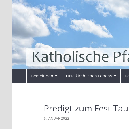
Zum
Inhalt
springen
Suchen
Pfarrei Sankt Ansverus
Gemeinden
Orte kirchlichen Lebens
Go
Predigt zum Fest Tau
6. JANUAR 2022