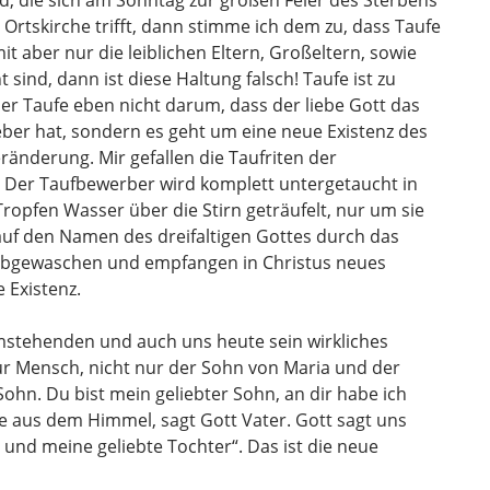
 die sich am Sonntag zur großen Feier des Sterbens
 Ortskirche trifft, dann stimme ich dem zu, dass Taufe
it aber nur die leiblichen Eltern, Großeltern, sowie
ind, dann ist diese Haltung falsch! Taufe ist zu
 der Taufe eben nicht darum, dass der liebe Gott das
ieber hat, sondern es geht um eine neue Existenz des
änderung. Mir gefallen die Taufriten der
r. Der Taufbewerber wird komplett untergetaucht in
Tropfen Wasser über die Stirn geträufelt, nur um sie
uf den Namen des dreifaltigen Gottes durch das
abgewaschen und empfangen in Christus neues
 Existenz.
mstehenden und auch uns heute sein wirkliches
ur Mensch, nicht nur der Sohn von Maria und der
Sohn. Du bist mein geliebter Sohn, an dir habe ich
e aus dem Himmel, sagt Gott Vater. Gott sagt uns
 und meine geliebte Tochter“. Das ist die neue