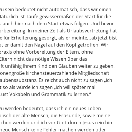
u sein bedeutet nicht automatisch, dass wir einen
atürlich ist Taufe gewissermaßen der Start für die
s auch hier nach dem Start etwas folgen. Und bevor
orbereitung. In meiner Zeit als Urlaubsvertretung hat
 für Erheiterung gesorgt, als er meinte, „ab jetzt bist
hat er damit den Nagel auf den Kopf getroffen. Wir
fpraxis ohne Vorbereitung der Eltern, ohne
ltern nicht das nötige Wissen über das
ft unfähig Ihrem Kind den Glauben weiter zu geben.
llionengroße kirchensteuerzahlende Mitgliedschaft
aubenssubstanz. Es reicht auch nicht zu sagen „ich
t so als würde ich sagen „ich will später mal
Lust Vokabeln und Grammatik zu lernen.“
zu werden bedeutet, dass ich ein neues Leben
isch der alte Mensch, die Erbsünde, sowie meine
hen werden und ich vor Gott durch Jesus rein bin.
er neue Mensch keine Fehler machen werden oder