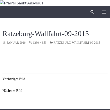
Zum
Inhalt
Suchen
Pfarrei Sankt Ansverus
springen
PRIMÄR
MENÜ
Ratzeburg-Wallfahrt-09-2015
18. JANUAR 2016
1280 × 853
RATZEBURG-WALLFAHRT-09-2015
Vorheriges Bild
Nächstes Bild