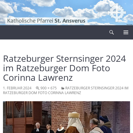
Zum
Inhalt
springen
Suchen
Pfarrei Sankt Ansverus
PRIMÄR
MENÜ
Ratzeburger Sternsinger 2024
im Ratzeburger Dom Foto
Corinna Lawrenz
1. FEBRUAR 2024
900 × 675
RATZEBURGER STERNSINGER 2024 IM
RATZEBURGER DOM FOTO CORINNA LAWRENZ