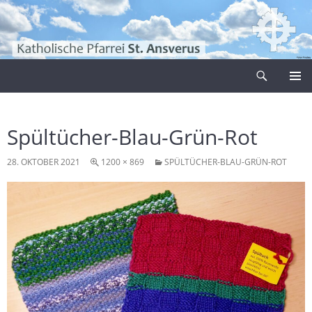
Zum
Inhalt
springen
Suchen
Pfarrei Sankt Ansverus
PRIMÄR
MENÜ
Spültücher-Blau-Grün-Rot
28. OKTOBER 2021
1200 × 869
SPÜLTÜCHER-BLAU-GRÜN-ROT