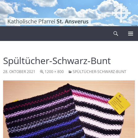
Zum
Inhalt
springen
Suchen
Pfarrei Sankt Ansverus
PRIMÄR
MENÜ
Spültücher-Schwarz-Bunt
28. OKTOBER 2021
1200 × 800
SPÜLTÜCHER-SCHWARZ-BUNT