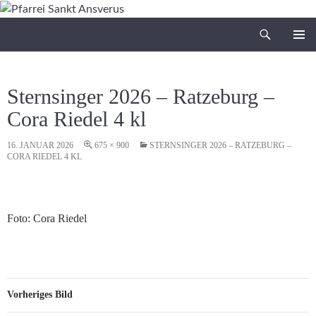
Zum
Inhalt
Suchen
Pfarrei Sankt Ansverus
springen
PRIMÄR
MENÜ
Sternsinger 2026 – Ratzeburg –
Cora Riedel 4 kl
16. JANUAR 2026
675 × 900
STERNSINGER 2026 – RATZEBURG –
CORA RIEDEL 4 KL
Foto: Cora Riedel
Vorheriges Bild