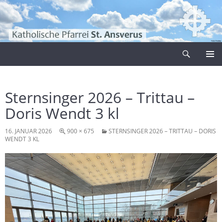
Zum
Inhalt
springen
Suchen
Pfarrei Sankt Ansverus
PRIMÄR
MENÜ
Sternsinger 2026 – Trittau –
Doris Wendt 3 kl
16. JANUAR 2026
900 × 675
STERNSINGER 2026 – TRITTAU – DORIS
WENDT 3 KL