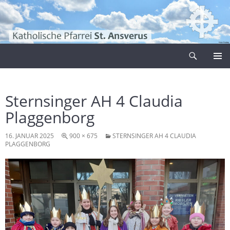
Zum
Inhalt
springen
Suchen
Pfarrei Sankt Ansverus
PRIMÄR
MENÜ
Sternsinger AH 4 Claudia
Plaggenborg
16. JANUAR 2025
900 × 675
STERNSINGER AH 4 CLAUDIA
PLAGGENBORG