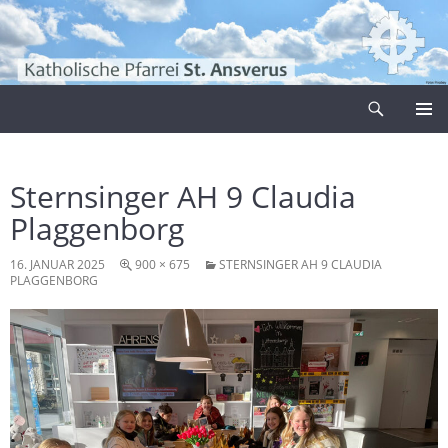
Zum
Inhalt
springen
Suchen
Pfarrei Sankt Ansverus
PRIMÄR
MENÜ
Sternsinger AH 9 Claudia
Plaggenborg
16. JANUAR 2025
900 × 675
STERNSINGER AH 9 CLAUDIA
PLAGGENBORG