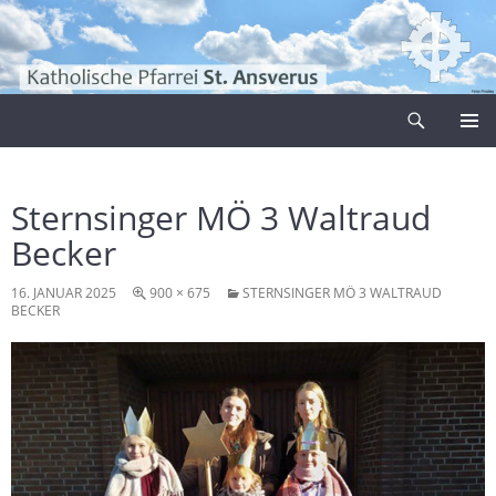
Zum
Inhalt
springen
Suchen
Pfarrei Sankt Ansverus
PRIMÄR
MENÜ
Sternsinger MÖ 3 Waltraud
Becker
16. JANUAR 2025
900 × 675
STERNSINGER MÖ 3 WALTRAUD
BECKER