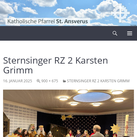
Zum
Inhalt
springen
Suchen
Pfarrei Sankt Ansverus
PRIMÄR
MENÜ
Sternsinger RZ 2 Karsten
Grimm
16. JANUAR 2025
900 × 675
STERNSINGER RZ 2 KARSTEN GRIMM