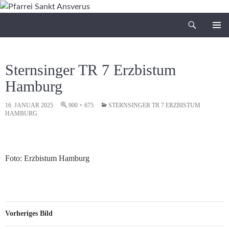
Zum
Inhalt
Suchen
Pfarrei Sankt Ansverus
springen
PRIMÄR
MENÜ
Sternsinger TR 7 Erzbistum
Hamburg
16. JANUAR 2025
900 × 675
STERNSINGER TR 7 ERZBISTUM
HAMBURG
Foto: Erzbistum Hamburg
Vorheriges Bild