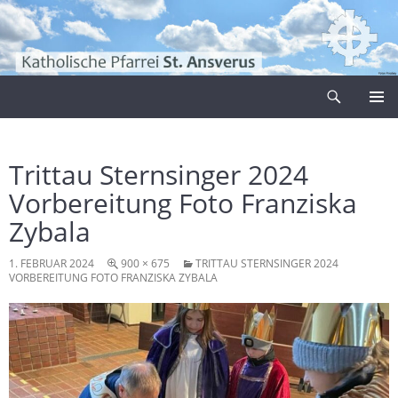
Zum
Inhalt
springen
Suchen
Pfarrei Sankt Ansverus
PRIMÄR
MENÜ
Trittau Sternsinger 2024
Vorbereitung Foto Franziska
Zybala
1. FEBRUAR 2024
900 × 675
TRITTAU STERNSINGER 2024
VORBEREITUNG FOTO FRANZISKA ZYBALA