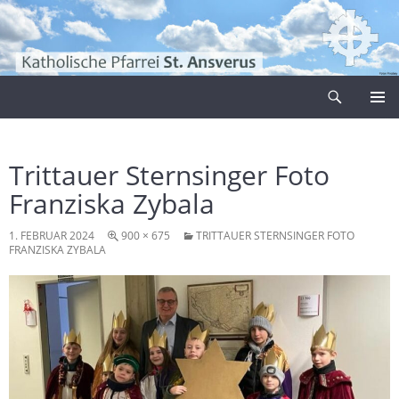
Zum
Inhalt
springen
Suchen
Pfarrei Sankt Ansverus
PRIMÄR
MENÜ
Trittauer Sternsinger Foto
Franziska Zybala
1. FEBRUAR 2024
900 × 675
TRITTAUER STERNSINGER FOTO
FRANZISKA ZYBALA