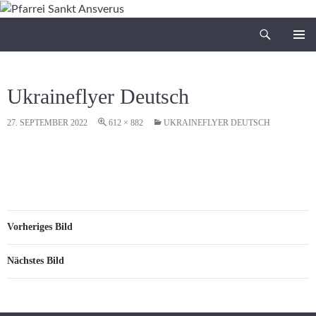
Zum
Inhalt
Suchen
Pfarrei Sankt Ansverus
springen
PRIMÄR
MENÜ
Ukraineflyer Deutsch
27. SEPTEMBER 2022
612 × 882
UKRAINEFLYER DEUTSCH
Vorheriges Bild
Nächstes Bild