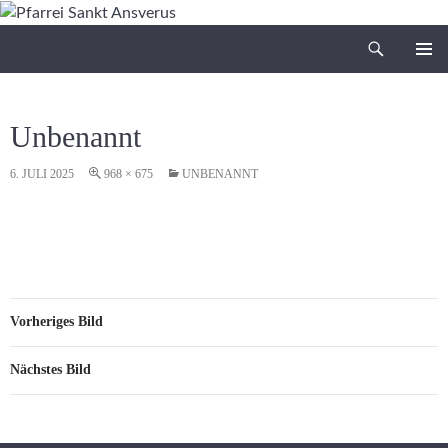
Zum
Inhalt
Suchen
Pfarrei Sankt Ansverus
springen
PRIMÄR
MENÜ
Unbenannt
6. JULI 2025
968 × 675
UNBENANNT
Vorheriges Bild
Nächstes Bild