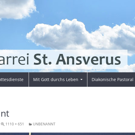
ttesdienste
Mit Gott durchs Leben
Diakonische Pastoral
nt
1110 × 651
UNBENANNT